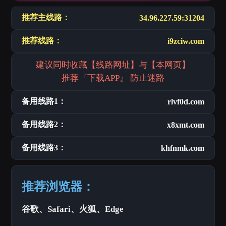
推荐主线路：
34.96.227.59:31204
推荐线路：
i9zciw.com
建议同时收藏【线路网址】与【本网页】
推荐『下载APP』 防止迷路
备用线路1：
rlvf0d.com
备用线路2：
x8xmt.com
备用线路3：
khfnmk.com
推荐浏览器：
谷歌、Safari、火狐、Edge