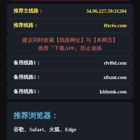
推荐主线路：
34.96.227.59:31204
推荐线路：
i9zciw.com
建议同时收藏【线路网址】与【本网页】
推荐『下载APP』 防止迷路
备用线路1：
rlvf0d.com
备用线路2：
x8xmt.com
备用线路3：
khfnmk.com
推荐浏览器：
谷歌、Safari、火狐、Edge