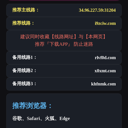
推荐主线路：
34.96.227.59:31204
推荐线路：
i9zciw.com
建议同时收藏【线路网址】与【本网页】
推荐『下载APP』 防止迷路
备用线路1：
rlvf0d.com
备用线路2：
x8xmt.com
备用线路3：
khfnmk.com
推荐浏览器：
谷歌、Safari、火狐、Edge