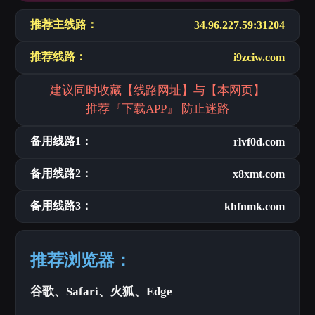
推荐主线路：
34.96.227.59:31204
推荐线路：
i9zciw.com
建议同时收藏【线路网址】与【本网页】
推荐『下载APP』 防止迷路
备用线路1：
rlvf0d.com
备用线路2：
x8xmt.com
备用线路3：
khfnmk.com
推荐浏览器：
谷歌、Safari、火狐、Edge