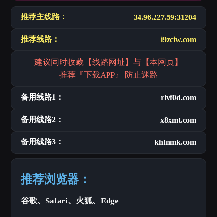
推荐主线路：
34.96.227.59:31204
推荐线路：
i9zciw.com
建议同时收藏【线路网址】与【本网页】
推荐『下载APP』 防止迷路
备用线路1：
rlvf0d.com
备用线路2：
x8xmt.com
备用线路3：
khfnmk.com
推荐浏览器：
谷歌、Safari、火狐、Edge